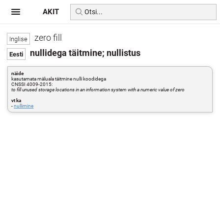
AKIT
zero fill
nullidega täitmine; nullistus
näide
kasutamata mäluala täitmine nulli koodidega
CNSSI 4009-2015:
to fill unused storage locations in an information system with a numeric value of zero
vt ka
-
nullimine