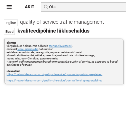
AKIT
quality-of-service traffic management
kvaliteedipõhine liiklusehaldus
olemus
võrguliikluse haldus, mis põhineb
teenuse kvaliteedil
,
erinevalt
teenuseklassidel
põhinevast;
eeldab edastuskiiruste, veategurite jm parameetrite mõõtmist,
võimaldab täiustamist, näiteks pakettide ja rakenduste prioriteetimisega,
teatud ulatuses võimaldab garanteerimist
=
network traffic management based on measurable quality of service, as opposed to based
on classes of service
ülevaateid
https://networklessons.com/quality-of-service/qos-traffic-policing-explained
https://networklessons.com/quality-of-service/qos-traffic-shaping-explained