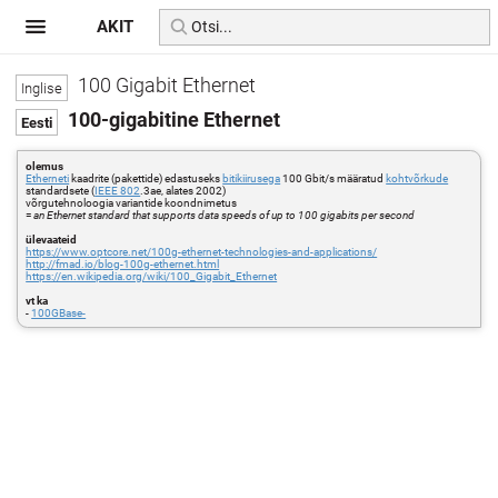
AKIT
100 Gigabit Ethernet
100-gigabitine Ethernet
olemus
Etherneti
kaadrite (pakettide) edastuseks
bitikiirusega
100 Gbit/s määratud
kohtvõrkude
standardsete (
IEEE 802
.3ae, alates 2002)
võrgutehnoloogia variantide koondnimetus
=
an Ethernet standard that supports data speeds of up to 100 gigabits per second
ülevaateid
https://www.optcore.net/100g-ethernet-technologies-and-applications/
http://fmad.io/blog-100g-ethernet.html
https://en.wikipedia.org/wiki/100_Gigabit_Ethernet
vt ka
-
100GBase-