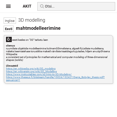
AKIT
3D modelling
mahtmodelleerimine
Õ:
eesti keeles on "3D" tarbetu laen
olemus
ruumiliste objektide modelleerimine kolmemõõtmelistena, algselt füüsiliste mudelitena,
näiteks keemiatehase torustikke maketil värviliste traatidega kujutades, hiljem arvutipõhisena
Wikipedia:
a consistent set of principles for mathematical and computer modeling of three-dimensional
shapes (solids)
ülevaateid
https://en.wikipedia.org/wiki/3D_modeling
https://en.wikiversity.org/wiki/3D_Modelling
https://www.instructables.com/id/Intro-to-3D-Modeling/
https://www.theseus.fi/bitstream/handle/10024/132427/Denis_Bobylev_thesis.pdf?
sequence=1