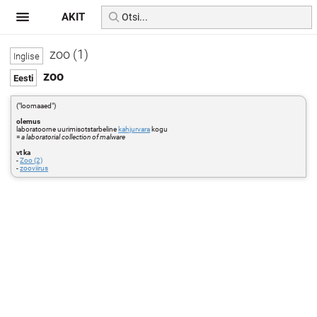
AKIT
zoo (1)
zoo
("loomaaed")
olemus
laboratoorne uurimisotstarbeline
kahjurvara
kogu
=
a laboratorial collection of malware
vt ka
-
Zoo (2)
-
zooviirus