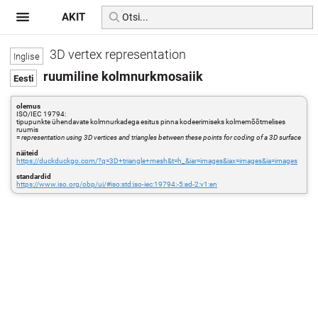
AKIT
3D vertex representation
ruumiline kolmnurkmosaiik
olemus
ISO/IEC 19794:
tipupunkte ühendavate kolmnurkadega esitus pinna kodeerimiseks kolmemõõtmelises
ruumis
=
representation using 3D vertices and triangles between these points for coding of a 3D surface
näiteid
https://duckduckgo.com/?q=3D+triangle+mesh&t=h_&iar=images&iax=images&ia=images
standardid
https://www.iso.org/obp/ui/#iso:std:iso-iec:19794:-5:ed-2:v1:en