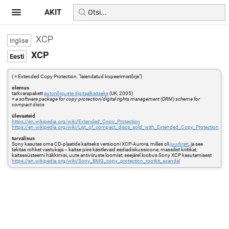
AKIT
XCP
XCP
( = Extended Copy Protection, "laiendatud kopeerimistõrje")
olemus
tarkvarapakett
autoriõiguste digitaalkaitseks
(UK, 2005)
=
a software package for copy protection/digital rights management (DRM) scheme for
compact discs
ülevaateid
https://en.wikipedia.org/wiki/Extended_Copy_Protection
https://en.wikipedia.org/wiki/List_of_compact_discs_sold_with_Extended_Copy_Protection
turvalisus
Sony kasutas oma CD-plaatide kaitseks versiooni XCP-Aurora, milles oli
juurkratt
, ja see
tekitas rohket vastukaja -- kaitse piire käsitlevaid eediadiskussioone, massilist kriitikat,
kaitsesüsteemi häkkimisi, uute antiviiruste loomist; seejärel loobus Sony XCP kasutamisest
https://en.wikipedia.org/wiki/Sony_BMG_copy_protection_rootkit_scandal