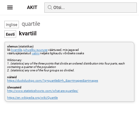
AKIT
quartile
kvartiil
olemus
(statistikas)
liik
kvantiile
,
juhusliku suuruse
väärtused, mis jagavad
väärtusjärjestatud
valimi
neljaks ligikaudu võrdseks osaks
Wiktionary:
1. (statistics) any of the three points that divide an ordered distribution into four parts, each
containing a quarter of the population
2. (statistics) any one of the four groups so divided.
näiteid
https://duckduckgo.com/?q=quartile&t=h_&iax=images&ia=images
ülevaateid
http://www.statisticshowto.com/what-are-quartiles/
https://en.wikipedia.org/wiki/Quartile