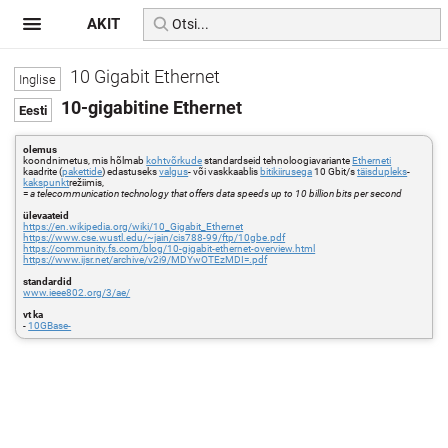
AKIT
10 Gigabit Ethernet
10-gigabitine Ethernet
olemus
koondnimetus, mis hõlmab
kohtvõrkude
standardseid tehnoloogiavariante
Etherneti
kaadrite (
pakettide
) edastuseks
valgus
- või vaskkaablis
bitikiirusega
10 Gbit/s
täisdupleks
-
kakspunkt
režiimis,
=
a telecommunication technology that offers data speeds up to 10 billion bits per second
ülevaateid
https://en.wikipedia.org/wiki/10_Gigabit_Ethernet
https://www.cse.wustl.edu/~jain/cis788-99/ftp/10gbe.pdf
https://community.fs.com/blog/10-gigabit-ethernet-overview.html
https://www.ijsr.net/archive/v2i9/MDYwOTEzMDI=.pdf
standardid
www.ieee802.org/3/ae/
vt ka
-
10GBase-