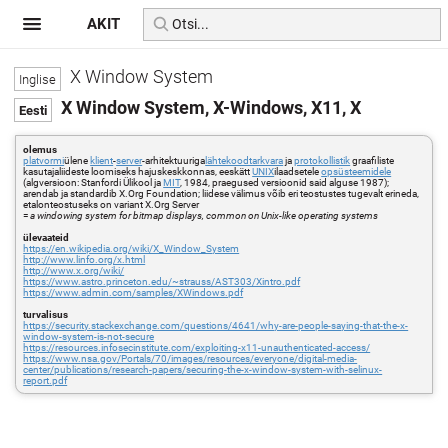
AKIT
X Window System
X Window System, X-Windows, X11, X
olemus
platvormi
ülene
klient
-
server
-arhitektuuriga
lähtekoodtarkvara
ja
protokollistik
graafiliste
kasutajaliideste loomiseks hajuskeskkonnas, eeskätt
UNIX
ilaadsetele
opsüsteemidele
(algversioon: Stanfordi Ülikool ja
MIT
, 1984, praegused versioonid said alguse 1987);
arendab ja standardib X.Org Foundation; liidese välimus võib eri teostustes tugevalt erineda,
etalonteostuseks on variant X.Org Server
=
a windowing system for bitmap displays, common on Unix-like operating systems
ülevaateid
https://en.wikipedia.org/wiki/X_Window_System
http://www.linfo.org/x.html
http://www.x.org/wiki/
https://www.astro.princeton.edu/~strauss/AST303/Xintro.pdf
https://www.admin.com/samples/XWindows.pdf
turvalisus
https://security.stackexchange.com/questions/4641/why-are-people-saying-that-the-x-
window-system-is-not-secure
https://resources.infosecinstitute.com/exploiting-x11-unauthenticated-access/
https://www.nsa.gov/Portals/70/images/resources/everyone/digital-media-
center/publications/research-papers/securing-the-x-window-system-with-selinux-
report.pdf