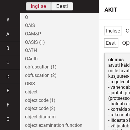
Inglise
Eesti
AKIT
O
#
OAIS
o
OAM&P
A
op
OASIS (1)
B
OATH
OAuth
olemus
C
arvuti käi
obfuscation (1)
mille taval
obfuscation (2)
kusjuures-
D
- reguleer
OBIS
- vahendab
E
object
- jaotab p
(protsesso
object code (1)
- haldab 
F
object code (2)
- korralda
- rakenda
object diagram
G
- liidesta
object examination function
- väljastab