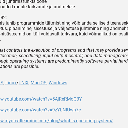
uid juhtimisfunktsioone
õuded muule tarkvarale ja andmetele
382:
mis juhib programmide täitmist ning võib anda selliseid teenuse
otus, plaanimine, sisestuse ja väljastuse juhtimine ning andmeh
nisüsteemid on küll valdavalt tarkvara, kuid võimalikud on osal
.
hat controls the execution of programs and that may provide ser
llocation, scheduling, input-output control, and data manageme
ough operating systems are predominantly software, partial har
tions are possible.
OS
,
Linux
/
UNIX
,
Mac OS
,
Windows
www.youtube.com/watch?v=5AjReRMoG3Y
ww.youtube.com/watch?v=9zYLNtUwh7c
ww.mygreatlearning.com/blog/what-is-operating-system/