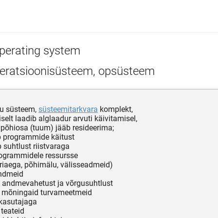
perating system
eratsioonisüsteem, opsüsteem
du süsteem,
süsteemitarkvara
komplekt,
iselt laadib alglaadur arvuti käivitamisel,
 põhiosa (tuum) jääb resideerima;
ib programmide käitust
 suhtlust riistvaraga
rogrammidele ressursse
riaega, põhimälu, välisseadmeid)
andmeid
b andmevahetust ja võrgusuhtlust
b mõningaid turvameetmeid
b kasutajaga
 teateid