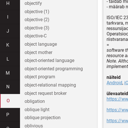
- täidab m
H
objectify
- määrab n
objective (1)
I
ISO/IEC 2
objective (2)
tarkvara, 
objective (3)
ressursija
J
Operatsioo
objective-C
riistvarana
object language
=
K
software t
object mother
resource a
L
object-oriented language
Note. Alth
implementa
object-oriented programming
M
object program
näiteid
Android
,
i
object-relational mapping
N
object request broker
ülevaateid
https://
O
obligation
oblique light
https://w
P
oblique projection
https://w
oblivious