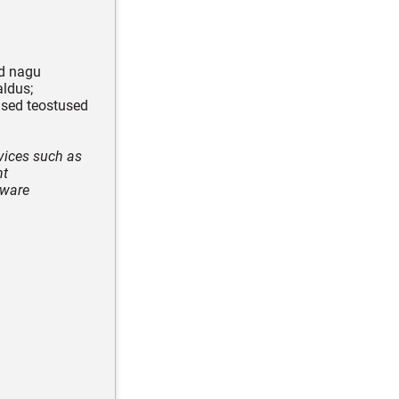
id nagu
aldus;
ised teostused
vices such as
nt
dware