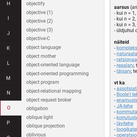
H
objectify
aarsus
(
ar
objective (1)
- kui
n
= 1,
I
- kui
n
= 2,
objective (2)
- kui
n
= 3,
objective (3)
- üldjuhul
J
objective-C
näiteid
object language
-
kompleks
K
-
naturaala
object mother
-
ratsionaa
L
object-oriented language
-
reaalarv
,
-
täisarv
, t
object-oriented programming
M
object program
vt ka
-
assotsiat
object-relational mapping
N
-
Boole'i t
object request broker
-
enamust
-
JA-tehe
O
obligation
-
kommutat
oblique light
-
korrutust
P
-
lävitehe
oblique projection
-
loogikat
oblivious
-
operatsi