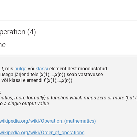
peration (4)
he
n
f
, mis
hulga
või
klassi
elementidest moodustatud
usega järjenditele (
x
(1),...,
x
(
n
)) seab vastavusse
a või klassi elemendi
f
(
x
(1),...,
x
(
n
))
:
atics, more formally) a function which maps zero or more (but t
o a single output value
.wikipedia.org/wiki/Operation_(mathematics)
.wikipedia.org/wiki/Order_of_operations