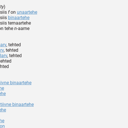
ity
)
 siis
f
on
unaartehe
 siis
binaartehe
 siis ternaartehe
 on tehe
n
-aarne
arv
, tehted
rv
, tehted
larv
, tehted
 tehted
ehted
iivne binaartehe
ehe
ehe
iivne binaartehe
ehe
ehe
oon