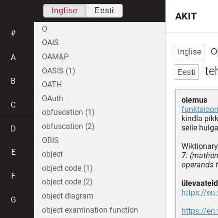
Inglise
Eesti
AKIT
O
#
OAIS
o
OAM&P
A
te
OASIS (1)
B
OATH
OAuth
olemus
C
funktsioo
obfuscation (1)
kindla pikk
obfuscation (2)
selle hulg
D
OBIS
Wiktionary
E
object
7. (mathem
operands t
object code (1)
F
object code (2)
ülevaateid
https://en
object diagram
G
object examination function
https://en