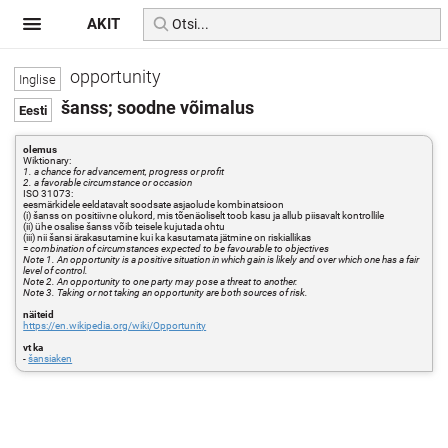
AKIT
opportunity
šanss; soodne võimalus
olemus
Wiktionary:
1. a chance for advancement, progress or profit
2. a favorable circumstance or occasion
ISO 31073:
eesmärkidele eeldatavalt soodsate asjaolude kombinatsioon
(i) šanss on positiivne olukord, mis tõenäoliselt toob kasu ja allub piisavalt kontrollile
(ii) ühe osalise šanss võib teisele kujutada ohtu
(iii) nii šansi ärakasutamine kui ka kasutamata jätmine on riskiallikas
=
combination of circumstances expected to be favourable to objectives
Note 1. An opportunity is a positive situation in which gain is likely and over which one has a fair
level of control.
Note 2. An opportunity to one party may pose a threat to another.
Note 3. Taking or not taking an opportunity are both sources of risk.
näiteid
https://en.wikipedia.org/wiki/Opportunity
vt ka
-
šansiaken