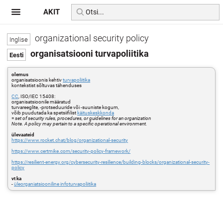
AKIT
organizational security policy
organisatsiooni turvapoliitika
olemus
organisatsioonis kehtiv
turvapoliitika
kontekstist sõltuvas tähenduses
CC
, ISO/IEC 15408:
organisatsioonile määratud
turvareeglite, -protseduuride või -suuniste kogum,
võib puudutada ka spetsiifilist
käituskeskkonda
=
set of security rules, procedures, or guidelines for an organization
Note. A policy may pertain to a specific operational environment.
ülevaateid
https://www.rocket.chat/blog/organizational-security
https://www.certmike.com/security-policy-framework/
https://resilient-energy.org/cybersecurity-resilience/building-blocks/organizational-security-
policy
vt ka
-
üleorganiatsiooniline infoturvapoliitika