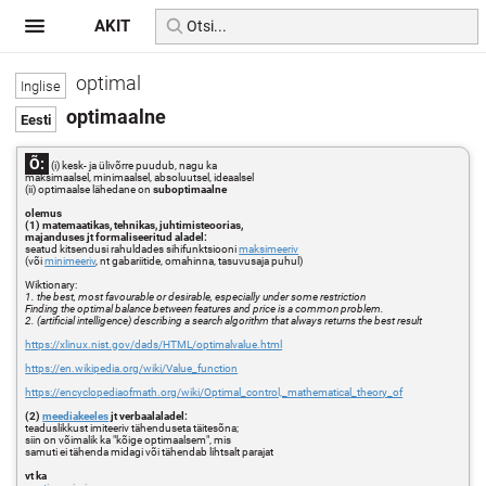
AKIT
optimal
optimaalne
Õ:
(i) kesk- ja ülivõrre puudub, nagu ka
maksimaalsel, minimaalsel, absoluutsel, ideaalsel
(ii) optimaalse lähedane on
suboptimaalne
olemus
(1) matemaatikas, tehnikas, juhtimisteoorias,
majanduses jt formaliseeritud aladel:
seatud kitsendusi rahuldades sihifunktsiooni
maksimeeriv
(või
minimeeriv
, nt gabariitide, omahinna, tasuvusaja puhul)
Wiktionary:
1. the best, most favourable or desirable, especially under some restriction
Finding the optimal balance between features and price is a common problem.
2. (artificial intelligence) describing a search algorithm that always returns the best result
https://xlinux.nist.gov/dads/HTML/optimalvalue.html
https://en.wikipedia.org/wiki/Value_function
https://encyclopediaofmath.org/wiki/Optimal_control,_mathematical_theory_of
(2)
meediakeeles
jt verbaalaladel:
teaduslikkust imiteeriv tähenduseta täitesõna;
siin on võimalik ka "kõige optimaalsem", mis
samuti ei tähenda midagi või tähendab lihtsalt parajat
vt ka