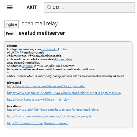
AKIT
open mail relay
avatud meiliserver
olemus
konfigureerimisveaga või
zombivõrku
kuuluv
ohtlik
SMTP
-meiliserver, mis
võib meili vastu võtta suvalistelt saatjatelt,
võib saadut edastada ka võõrastele
domeenidele
,
aitab peita sõnumi allikat,
soodustab
spämmi
ja muu kahjuliku meili saatmist;
tänapäeva meiliserverid enamasti blokeerivad neilt saabuva liikluse
=
a SMTP server, which is improperly configured and allows an unauthenticated relay of email
ülevaateid
https://www.techopedia.com/definition/1699/open-relay
https://www.ovipanel.in/tutorials/2744-what-is-email-relay-or-what-is-open-mail-relay
https://en.wikipedia.org/wiki/Open_mail_relay
turvalisus
https://www.blackhillsinfosec.com/how-to-test-for-open-mail-relays/
https://www.cmu.edu/iso/governance/guidelines/denyrelay.html
https://bobcares.com/blog/linux-smtp-relay/