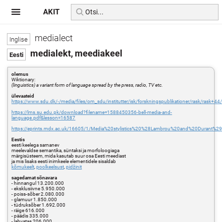
AKIT
medialect
medialekt, meediakeel
olemus
Wiktionary:
(linguistics) a variant form of language spread by the press, radio, TV etc.
ülevaateid
https://www.sdu.dk/-/media/files/om_sdu/institutter/isk/forskningspublikationer/rask/rask+4
https://lms.su.edu.pk/download?filename=1588450356-bell-media-and-
language.pdf&lesson=16587
https://eprints.mdx.ac.uk/16605/1/Media%20stylistics%20%28Lambrou%20and%20Durant%29
Eestis
eesti keelega sarnanev
meelevaldse semantika, süntaksi ja morfoloogiaga
märgisüsteem, mida kasutab suur osa Eesti meediast
ja mis lisaks eesti inimkeele elementidele sisaldab
kõmukeelt
,
poolkeelsust
,
pidžinit
sagedamat sõnavara
- hinnangul 13.200.000
- eksklusiivne 5.950.000
- poiss-sõber 2.080.000
- glamuur 1.850.000
- tüdruksõber 1.692.000
- räige 616.000
- päädis 335.000
- lahvatas 206.000