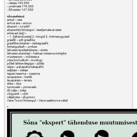
- väisas 193.000
- unelmate 179.000
- õõvastav 147.000
sõnaseletusi
antud
-- see
armus ära
-- armus
ekspert
-- (vt pilt)*
ekspertide hinnangul
-- teadjamate arvates
erinevad (adj)
--
-- 1. [tähenduseta] 2. mingid 3. mitmesugused
graafik
-- pilt; graafika
graafiline disainer
-- tarbegraafik
hinnanguliselt
-- umbes
lahvatas lausleekidesse
-- süttis
lahvatas skandaal
-- hakkas visisema intriigike
müsteerium
-- mõistatus
otse loomulikult
-- muidugi
põleb lahtise leegiga
-- põleb
räige
-- pahapaha kakapähh
seljatas
-- ületas
tagasi naasma
-- naasma
tavapärane
-- harilik
tavapäratu
-- tavatu
tihke
-- tihe
tumeveeb
-- pimeveeb
tõi välja
-- ütles
võrgustik
-- võrk
väljakutse
-- jõuproov
Yana Toomi hinnangul
-- Vene saatkonna väitel
*