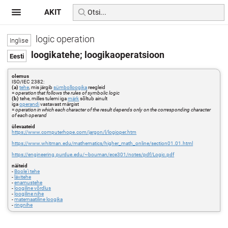
AKIT
logic operation
loogikatehe; loogikaoperatsioon
olemus
ISO/IEC 2382:
(a)
tehe
, mis järgib
sümbolloogika
reegleid
=
operation that follows the rules of symbolic logic
(b)
tehe, milles tulemi iga
märk
sõltub ainult
iga
operandi
vastavast märgist
=
operation in which each character of the result depends only on the corresponding character
of each operand
ülevaateid
https://www.computerhope.com/jargon/l/logioper.htm
https://www.whitman.edu/mathematics/higher_math_online/section01.01.html
https://engineering.purdue.edu/~bouman/ece301/notes/pdf/Logic.pdf
näiteid
-
Boole'i tehe
-
lävitehe
-
enamustehe
-
loogiline võrdlus
-
loogiline nihe
-
matemaatiline loogika
-
ringnihe