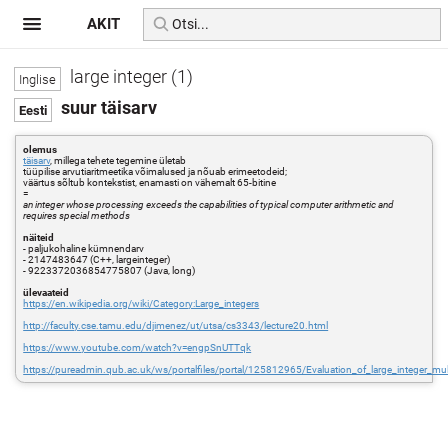
AKIT
large integer (1)
suur täisarv
olemus
täisarv
, millega tehete tegemine ületab
tüüpilise arvutiaritmeetika võimalused ja nõuab erimeetodeid;
väärtus sõltub kontekstist, enamasti on vähemalt 65-bitine
=
an integer whose processing exceeds the capabilities of typical computer arithmetic and
requires special methods
näiteid
- paljukohaline kümnendarv
- 2147483647 (C++, largeinteger)
- 9223372036854775807 (Java, long)
ülevaateid
https://en.wikipedia.org/wiki/Category:Large_integers
http://faculty.cse.tamu.edu/djimenez/ut/utsa/cs3343/lecture20.html
https://www.youtube.com/watch?v=engpSnUTTqk
https://pureadmin.qub.ac.uk/ws/portalfiles/portal/125812965/Evaluation_of_large_integer_mu