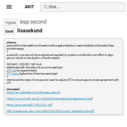
AKIT
leap second
lisasekund
olemus
perioodiline ülemaailmne ühesekundiline ajakorrektsioon aatomkellade sobituseks Maa
pöörlemisega
=
a periodic, one-second time adjustment applied to systems worldwide in an effort to align
atomic clocks to the rhythm of Earth rotation
ISO 8601, ISO/IEC 18014-4:
ettekavatsuslik ühe sekundi suurune ajahüpe:
UTC-aja
korrigeerimiseks
UT1-ajaga
ligikaudse ühitamise eesmärgil
=
intentional time step of one second used to adjust UTC to ensure approximate agreement with
UT1
ülevaateid
https://en.wikipedia.org/wiki/Leap_second
https://www.cl.cam.ac.uk/~mgk25/time/metrologia-leapsecond.pdf
https://arxiv.org/pdf/1106.3141.pdf
http://pages.erau.edu/~reynodb2/hon250/Luzum_LeapSeconds.pdf