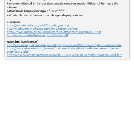
{r + a}
(z) = \ln r +
e^{i\varphi}
\varphi
2\pi
2
kus
on määratud
kordse täpsusega ja seega on logaritmil üldjuhul lõpmata palju
φ
π
i\varphi
väärtusi
⋅
Ln
(
)
z^w =
w
w
z
=
astendamine kompleksarvuga
.
z
e
e^{w\cdot
\mathrm{Ln}
Ln
astmel võib
mitmesuse tõttu olla lõpmata palju väärtusi
\mathrm{Ln}
ülevaateid
(z)}
https://en.wikipedia.org/wiki/Complex_number
http://mathworld.wolfram.com/ComplexNumber.html
https://www.maths.ox.ac.uk/system/files/attachments/complex_1.pdf
http://www.numbertheory.org/book/cha5.pdf
rakendusi
(
applications
)
http://visualizingmathsandphysics.blogspot.com.ee/2013/06/complex-numbers.html
https://www.ukessays.com/essays/mathematics/application-of-complex-number-in-
engineering.php
http://www.askamathematician.com/2010/03/q-what-are-complex-numbers-used-for/