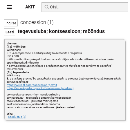
AKIT
concession (1)
tegevusluba; kontsessioon; mööndus
olemus
(1a) mööndus
Wiktionary:
2.1. a compromise: a partial yielding to demands or requests
ISO 9000:
möönduslik piirangutega luba kasutada või väljastada toodet või teenust, mis ei vasta
spetsifitseeritud nõuetele
=
permission to use or release a product or service that does not conform to specified
requirements
(1b) tegevusluba
Wiktionary:
3. a privilege granted by an authority, especially to conduct business on favorable terms within
certain conditions
https://wikidiff.com/concession/permit
https://en.wikipedia.org/wiki/Concession_(contract)
concession contract
-- kontsessioonileping
concessioner
-- tegevusloa omanik; kontsessionäär
make concession
-- järeleandmisi tegema
seek concessions
-- järeleandmisi taotlema
reciprocal concessions
-- vastastikused järeleandmised
vt ka
-
soodustus (3)