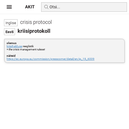
AKIT
crisis protocol
kriisiprotokoll
olemus
kriisihalduse
reeglistik
=
the crisis management ruleset
näiteid
https://ec.europa.eu/commission/presscorner/detail/en/ip_19_6009