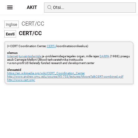
AKIT
CERT/CC
CERT/CC
(= CERT Coordination Center,
CERT-i
koordinatsioonikeskus)
olemus
Interneti
turvaintsidentide
ja -probleemidega tegelev organ, mille rajas
DARPA
(1988); praegu
asub Carnegie Melloni Ülikooli tarkvaratehnika instituudis
=
a non-profit US federally funded research and development center
ülevaateid
https://en.wikipedia.org/wiki/CERT_Coordination_Center
http://www.andrew.cmu.edu/course/95-753/lectures/MooreTalkCERT-combined.pdf
http://www.cert.org/