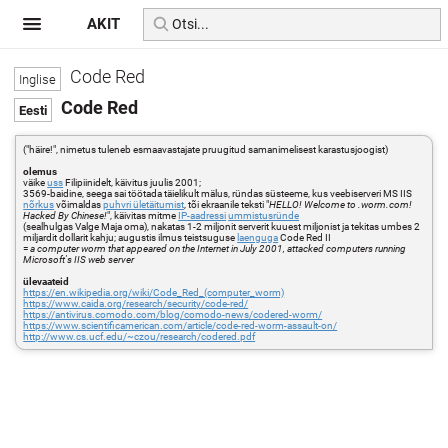
AKIT
Code Red
Code Red
("häire!", nimetus tuleneb esmaavastajate pruugitud samanimelisest karastusjoogist)
olemus
väike
uss
Filipiinidelt, käivitus juulis 2001;
3569-baidine, seega sai töötada täielikult mälus, ründas süsteeme, kus veebiserveri MS IIS
nõrkus
võimaldas
puhvri ületäitumist
, tõi ekraanile teksti "
HELLO! Welcome to .worm.com!
Hacked By Chinese!
", käivitas mitme
IP-aadressi
ummistusründe
(sealhulgas Valge Maja oma), nakatas 1-2 miljonit serverit kuuest miljonist ja tekitas umbes 2
miljardit dollarit kahju; augustis ilmus teistsuguse
laenguga
Code Red II
=
a computer worm that appeared on the Internet in July 2001, attacked computers running
Microsoft's IIS web server
ülevaateid
https://en.wikipedia.org/wiki/Code_Red_(computer_worm)
https://www.caida.org/research/security/code-red/
https://antivirus.comodo.com/blog/comodo-news/codered-worm/
https://www.scientificamerican.com/article/code-red-worm-assault-on/
http://www.cs.ucf.edu/~czou/research/codered.pdf