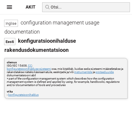
AKIT
configuration management usage
documentation
konfiguratsioonihalduse
rakendusdokumentatsioon
olemus
ISO/IEC 15408,
CC
:
konfiguratsioonihalduse süsteemi
osa, mis kirjeldab, kuidas seda süsteemi määratletakse ja
rakendatakse näiteks käsiraamatute, eeskirjade ja/või
instrumentide
ja
protseduuride
dokumentatsiooni abil
=
part of the configuration management system which describes how the configuration
management system is defined and applied by using, for example, handbooks, regulations
and/or documentation of tools and procedures
vt ka
-
konfiguratsioonihaldus