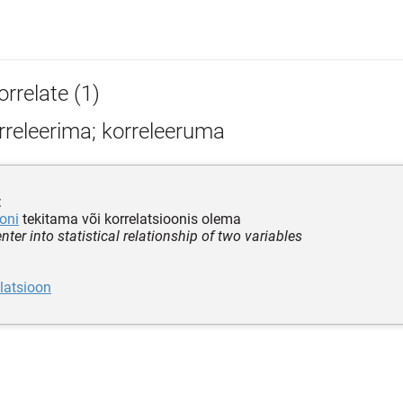
rrelate (1)
rreleerima; korreleeruma
:
ooni
tekitama või korrelatsioonis olema
enter into statistical relationship of two variables
latsioon