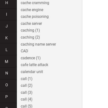
H
cache cramming
cache engine
I
cache poisoning
cache server
J
caching (1)
caching (2)
K
caching name server
L
CAD
cadence (1)
M
cafe latte attack
calendar unit
N
call (1)
O
call (2)
call (3)
P
call (4)
call (5)