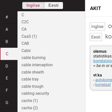
Inglise
Eesti
AKIT
C
#
C2C
co
CA
A
ko
CaaS (1)
B
CAB
Cabir
olemus
C
statistikas
cable burning
korrelatsi
cable interception
=
be in or 
D
cable sheath
vt ka
E
cable tray
-
autokorre
-
korrelaat
cable trough
F
cabling security
cache (1)
G
cache (2)