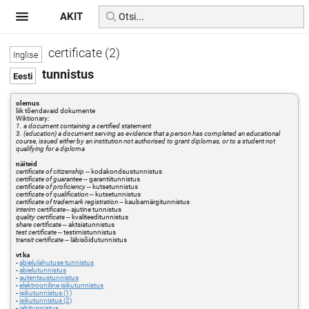
AKIT
certificate (2)
tunnistus
olemus
liik tõendavaid dokumente
Wiktionary:
1. a document containing a certified statement
3. (education) a document serving as evidence that a person has completed an educational
course, issued either by an institution not authorised to grant diplomas, or to a student not
qualifying for a diploma
näiteid
certificate of citizenship
-- kodakondsustunnistus
certificate of guarantee
-- garantiitunnistus
certificate of proficiency
-- kutsetunnistus
certificate of qualification
-- kutsetunnistus
certificate of trademark registration
-- kaubamärgitunnistus
interim certificate
-- ajutine tunnistus
quality certificate
-- kvaliteeditunnistus
share certificate
-- aktsiatunnistus
test certificate
-- testimistunnistus
transit certificate
-- läbisõidutunnistus
vt ka
-
abielulahutuse tunnistus
-
abielutunnistus
-
autentsustunnistus
-
elektrooniline isikutunnistus
-
isikutunnistus (1)
-
isikutunnistus (2)
-
jahitunnistus