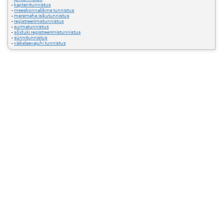
-
kaptenitunnistus
-
meeskonnaliikme tunnistus
-
meremehe isikutunnistus
-
registreerimistunnistus
-
surmatunnistus
-
sõiduki registreerimistunnistus
-
sünnitunnistus
-
väikelaevajuhi tunnistus