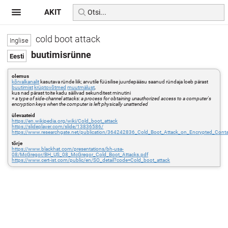
AKIT
cold boot attack
buutimisrünne
olemus
kõrvalkanalit
kasutava ründe liik; arvutile füüsilise juurdepääsu saanud ründaja loeb pärast
buutimist
krüptovõtmed
muutmälust
,
kus nad pärast toite kadu säilivad sekunditest minutini
=
a type of side-channel attacks: a process for obtaining unauthorized access to a computer's
encryption keys when the computer is left physically unattended
ülevaateid
https://en.wikipedia.org/wiki/Cold_boot_attack
https://slideplayer.com/slide/13836586/
https://www.researchgate.net/publication/364242836_Cold_Boot_Attack_on_Encrypted_Contain
tõrje
https://www.blackhat.com/presentations/bh-usa-
08/McGregor/BH_US_08_McGregor_Cold_Boot_Attacks.pdf
https://www.cert-ist.com/public/en/SO_detail?code=Cold_boot_attack