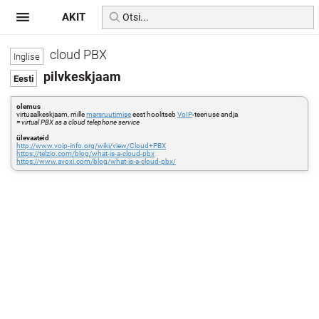
AKIT
cloud PBX
pilvkeskjaam
olemus
virtuaalkeskjaam, mille
marsruutimise
eest hoolitseb
VoIP
-teenuse andja
=
virtual PBX as a cloud telephone service
ülevaateid
http://www.voip-info.org/wiki/view/Cloud+PBX
https://telzio.com/blog/what-is-a-cloud-pbx
https://www.avoxi.com/blog/what-is-a-cloud-pbx/