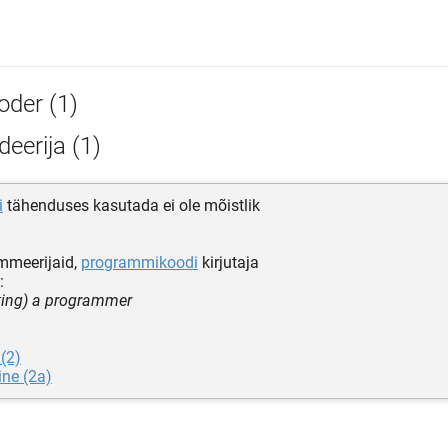
oder (1)
eerija (1)
i
tähenduses kasutada ei ole mõistlik
ammeerijaid,
programmikoodi
kirjutaja
:
ting) a programmer
 (2)
ne (2a)