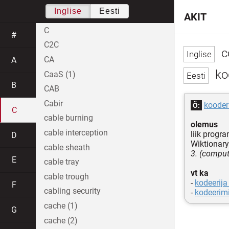
Inglise
Eesti
AKIT
C
#
C2C
c
CA
A
kod
CaaS (1)
B
CAB
Cabir
kooder
Õ:
C
cable burning
olemus
cable interception
liik progr
D
Wiktionary
cable sheath
3. (compu
E
cable tray
vt ka
cable trough
-
kodeerija
F
cabling security
-
kodeerimi
cache (1)
G
cache (2)