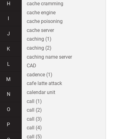
H
cache cramming
cache engine
I
cache poisoning
cache server
J
caching (1)
caching (2)
K
caching name server
L
CAD
cadence (1)
M
cafe latte attack
calendar unit
N
call (1)
O
call (2)
call (3)
P
call (4)
call (5)