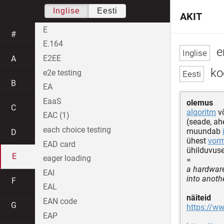
Inglise
Eesti
AKIT
E
#
E.164
e
E2EE
A
ko
e2e testing
B
EA
EaaS
olemus
C
algoritm
v
EAC (1)
(seade, ah
each choice testing
muundab
D
ühest
vorm
EAD card
ühilduvuse
E
eager loading
=
a hardware
EAI
into anoth
F
EAL
näiteid
EAN code
G
https://ww
EAP