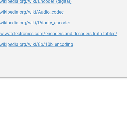
.wikipedia.org/wiki/Encoder_(digital)
.wikipedia.org/wiki/Audio_codec
.wikipedia.org/wiki/Priority_encoder
w.watelectronics.com/encoders-and-decoders-truth-tables/
.wikipedia.org/wiki/8b/10b_encoding