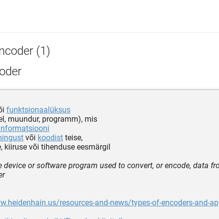
ncoder (1)
oder
õi
funktsionaalüksus
el, muundur, programm), mis
informatsiooni
ingust
või
koodist
teise,
, kiiruse või tihenduse eesmärgil
 device or software program used to convert, or encode, data f
er
w.heidenhain.us/resources-and-news/types-of-encoders-and-ap