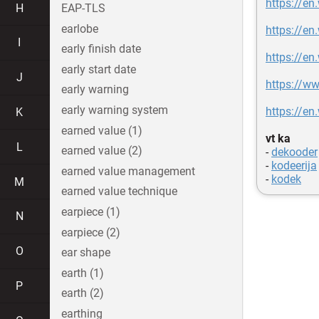
https://en
H
EAP-TLS
earlobe
https://en
I
early finish date
https://en
early start date
J
https://ww
early warning
early warning system
https://en
K
earned value (1)
vt ka
L
earned value (2)
-
dekooder
-
kodeerija
earned value management
-
kodek
M
earned value technique
earpiece (1)
N
earpiece (2)
O
ear shape
earth (1)
P
earth (2)
earthing