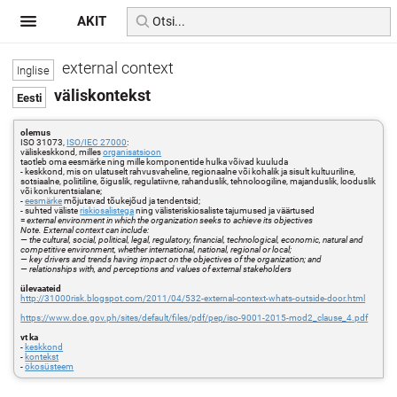
AKIT
external context
väliskontekst
olemus
ISO 31073,
ISO/IEC 27000
:
väliskeskkond, milles
organisatsioon
taotleb oma eesmärke ning mille komponentide hulka võivad kuuluda
- keskkond, mis on ulatuselt rahvusvaheline, regionaalne või kohalik ja sisult kultuuriline,
sotsiaalne, poliitiline, õiguslik, regulatiivne, rahanduslik, tehnoloogiline, majanduslik, looduslik
või konkurentsialane;
-
eesmärke
mõjutavad tõukejõud ja tendentsid;
- suhted väliste
riskiosalistega
ning välisteriskiosaliste tajumused ja väärtused
=
external environment in which the organization seeks to achieve its objectives
Note. External context can include:
— the cultural, social, political, legal, regulatory, financial, technological, economic, natural and
competitive environment, whether international, national, regional or local;
— key drivers and trends having impact on the objectives of the organization; and
— relationships with, and perceptions and values of external stakeholders
ülevaateid
http://31000risk.blogspot.com/2011/04/532-external-context-whats-outside-door.html
https://www.doe.gov.ph/sites/default/files/pdf/pep/iso-9001-2015-mod2_clause_4.pdf
vt ka
-
keskkond
-
kontekst
-
ökosüsteem