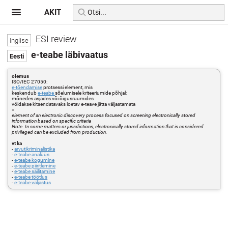
AKIT
ESI review
e-teabe läbivaatus
olemus
ISO/IEC 27050:
e-tõendamise
protsessi element, mis
keskendub
e-teabe
sõelumisele kriteeriumide põhjal;
mõnedes asjades või õigusruumides
võidakse kitsendatavaks loetav e-teave jätta väljastamata
=
element of an electronic discovery process focused on screening electronically stored
information based on specific criteria
Note. In some matters or jurisdictions, electronically stored information that is considered
privileged can be excluded from production.
vt ka
-
arvutikriminalistika
-
e-teabe analüüs
-
e-teabe kogumine
-
e-teabe piiritlemine
-
e-teabe säilitamine
-
e-teabe töötlus
-
e-teabe väljastus