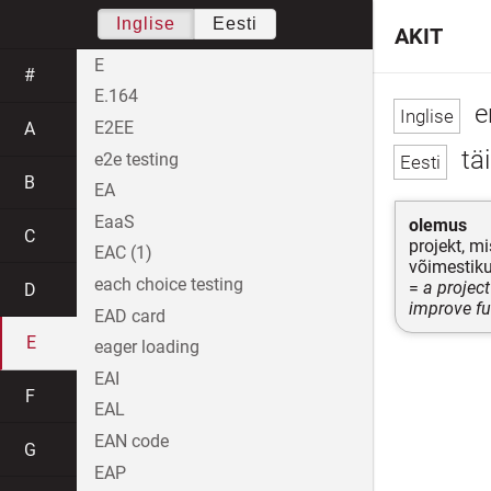
Inglise
Eesti
AKIT
E
#
E.164
e
E2EE
A
täi
e2e testing
B
EA
EaaS
olemus
C
projekt, m
EAC (1)
võimestik
each choice testing
=
a project
D
improve fu
EAD card
E
eager loading
EAI
F
EAL
EAN code
G
EAP