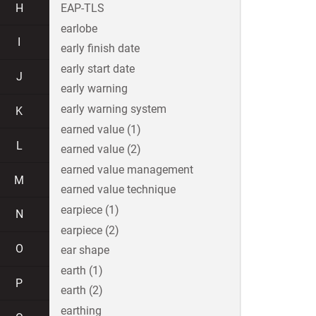
H
EAP-TLS
earlobe
I
early finish date
early start date
J
early warning
early warning system
K
earned value (1)
L
earned value (2)
earned value management
M
earned value technique
earpiece (1)
N
earpiece (2)
O
ear shape
earth (1)
P
earth (2)
earthing