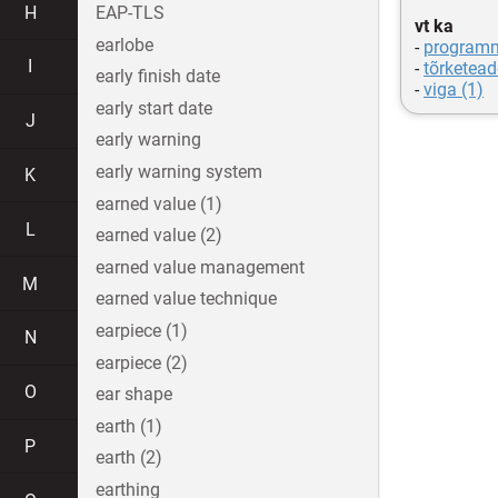
H
EAP-TLS
vt ka
earlobe
-
programm
I
-
tõrketead
early finish date
-
viga (1)
early start date
J
early warning
early warning system
K
earned value (1)
L
earned value (2)
earned value management
M
earned value technique
earpiece (1)
N
earpiece (2)
O
ear shape
earth (1)
P
earth (2)
earthing