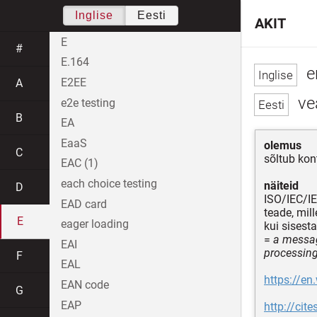
Inglise
Eesti
AKIT
E
#
E.164
e
E2EE
A
ve
e2e testing
B
EA
EaaS
olemus
C
sõltub kon
EAC (1)
each choice testing
näiteid
D
ISO/IEC/I
EAD card
teade, mil
E
eager loading
kui sises
=
a messag
EAI
processing
F
EAL
https://en
EAN code
G
EAP
http://ci