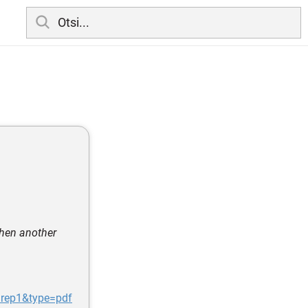
when another
=rep1&type=pdf