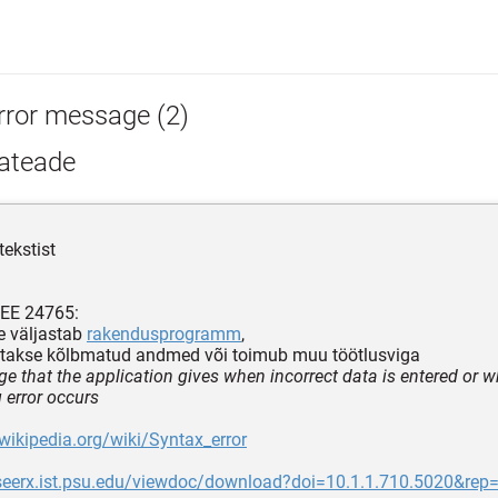
rror message (2)
ateade
tekstist
EEE 24765:
le väljastab
rakendusprogramm
,
tatakse kõlbmatud andmed või toimub muu töötlusviga
e that the application gives when incorrect data is entered or 
 error occurs
.wikipedia.org/wiki/Syntax_error
teseerx.ist.psu.edu/viewdoc/download?doi=10.1.1.710.5020&rep