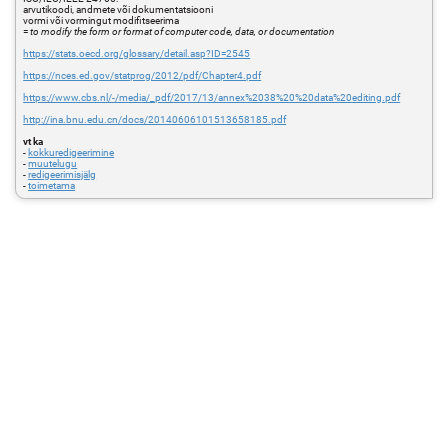
arvutikoodi, andmete või dokumentatsiooni
vormi või vormingut modifitseerima
=
to modify the form or format of computer code, data, or documentation
https://stats.oecd.org/glossary/detail.asp?ID=2545
https://nces.ed.gov/statprog/2012/pdf/Chapter4.pdf
https://www.cbs.nl/-/media/_pdf/2017/13/annex%2038%20%20data%20editing.pdf
http://ina.bnu.edu.cn/docs/20140606101513658185.pdf
vt ka
-
kokkuredigeerimine
-
muutelugu
-
redigeerimisjälg
-
toimetama