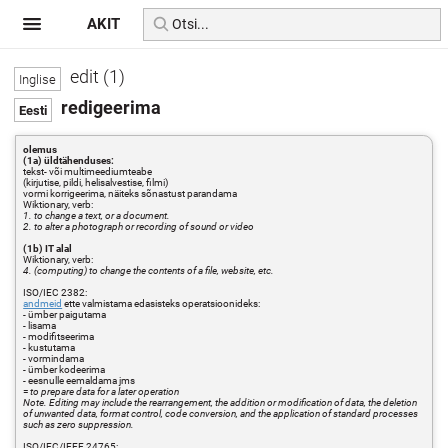
AKIT
edit (1)
redigeerima
olemus
(1a) üldtähenduses:
tekst- või multimeediumteabe
(kirjutise, pildi, helisalvestise, filmi)
vormi korrigeerima, näiteks sõnastust parandama
Wiktionary, verb:
1. to change a text, or a document.
2. to alter a photograph or recording of sound or video
(1b) IT alal
Wiktionary, verb:
4. (computing) to change the contents of a file, website, etc.
ISO/IEC 2382:
andmeid
ette valmistama edasisteks operatsioonideks:
- ümber paigutama
- lisama
- modifitseerima
- kustutama
- vormindama
- ümber kodeerima
- eesnulle eemaldama jms
=
to prepare data for a later operation
Note. Editing may include the rearrangement, the addition or modification of data, the deletion
of unwanted data, format control, code conversion, and the application of standard processes
such as zero suppression.
ISO/IEC/IEEE 24765: