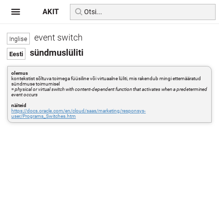
AKIT
event switch
sündmuslüliti
olemus
kontekstist sõltuva toimega füüsiline või virtuaalne lüliti, mis rakendub mingi ettemääratud
sündmuse toimumisel
=
physical or virtual switch with content-dependent function that activates when a predetermined
event occurs
näiteid
https://docs.oracle.com/en/cloud/saas/marketing/responsys-
user/Programs_Switches.htm