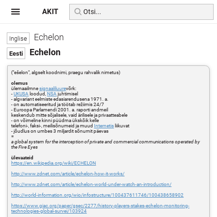
AKIT
Echelon
Echelon
("ešelon", algselt koodnimi, praegu rahvalik nimetus)
olemus
ülemaailmne
signaaliluure
võrk:
-
UKUSA
loodud,
NSA
juhtimisel
- algvariant eelmiste edasiarendusena 1971. a.
- on automatiseeritud ja töötab režiimis 24/7
- Euroopa Parlamendi 2001. a. raporti andmeil
keskendub mitte sõjalisele, vaid ärilisele ja privaatteabele
- on võimeline kinni püüdma ükskõik kelle
telefoni-, faksi-, meilisõnumeid ja muud
Internetis
liikuvat
- jõudlus on umbes 3 miljardit sõnumit päevas
=
a global system for the interception of private and commercial communications operated by
the Five Eyes
ülevaateid
https://en.wikipedia.org/wiki/ECHELON
http://www.zdnet.com/article/echelon-how-it-works/
http://www.zdnet.com/article/echelon-world-under-watch-an-introduction/
http://world-information.org/wio/infostructure/100437611746/100438658902
https://www.giac.org/paper/gsec/2277/history-players-stakes-echelon-monitoring-
technologies-global-survei/103924