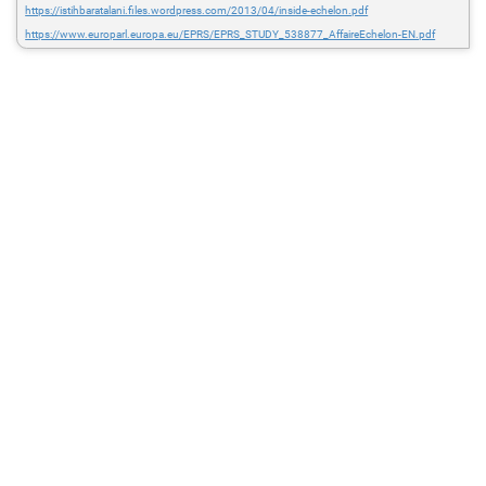
https://istihbaratalani.files.wordpress.com/2013/04/inside-echelon.pdf
https://www.europarl.europa.eu/EPRS/EPRS_STUDY_538877_AffaireEchelon-EN.pdf