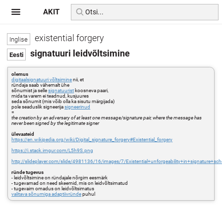
AKIT
existential forgery
signatuuri leidvõltsimine
olemus
digitaalsignatuuri võltsimine
nii, et
ründaja saab vähemalt ühe
sõnumist ja selle
signatuurist
koosneva paari,
mida ta varem ei teadnud, kusjuures
seda sõnumit (mis võib olla ka sisutu märgijada)
pole seaduslik signeerija
signeerinud
=
the creation by an adversary of at least one message/signature pair, where the message has
never been signed by the legitimate signer
ülevaateid
https://en.wikipedia.org/wiki/Digital_signature_forgery#Existential_forgery
https://i.stack.imgur.com/L5h9S.png
http://slideplayer.com/slide/4981136/16/images/7/Existential+unforgeability+in+signature+sc
ründe tugevus
- leidvõltsimine on ründajale nõrgim eesmärk
- tugevamad on need skeemid, mis on leidvõltsimatud
- tugevaim omadus on leidvõltsimatus
valitava sõnumiga adaptiivründe
puhul