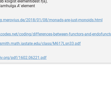
b kõigist elementidest
f(a)
,
lamhulga
A'
element
log.merovius.de/2018/01/08/monads-are-just-monoids.html
kcodes.net/coding/differences-between-functors-and-endofunct
dhsmith.math.iastate.edu/class/M617Lsn33.pdf
xiv.org/pdf/1602.06221.pdf