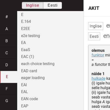
Inglise
Eesti
AKIT
E
#
E.164
e
E2EE
A
en
e2e testing
B
EA
EaaS
olemus
C
funktor
mi
EAC (1)
=
each choice testing
a functor 
D
EAD card
näide 1
E
eager loading
hulkade
ka
(i) igale 
EAI
selle hulg
F
EAL
(ii) igale 
seab vast
EAN code
G
hulga
A
ig
EAP
seab vast