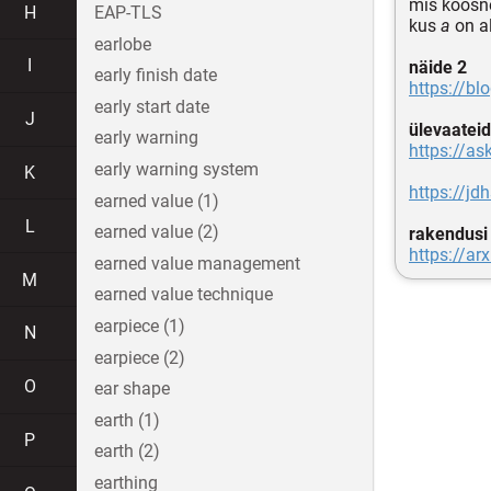
mis koosne
H
EAP-TLS
kus
a
on a
earlobe
I
näide 2
early finish date
https://b
early start date
J
ülevaateid
early warning
https://as
early warning system
K
https://j
earned value (1)
L
earned value (2)
rakendusi
https://ar
earned value management
M
earned value technique
earpiece (1)
N
earpiece (2)
O
ear shape
earth (1)
P
earth (2)
earthing