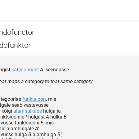
ndofunctor
dofunktor
ngist
kategooriast
A
iseendasse
that maps a category to that same category
tegoorias
funktsioon
, mis
hulgale seab vastavusse
a kõigi
alamhulkade
hulga ja
funktsioonile
f
hulgast
A
hulka
B
avusse funktsiooni
F
, mis
ale alamhulgale
A
'
avusse hulga
B
alamhulga
B'
,