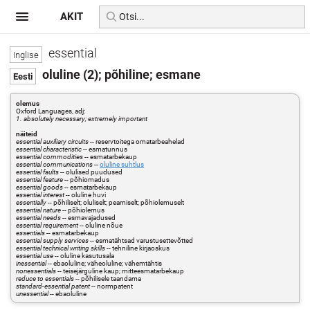
AKIT
essential
oluline (2); põhiline; esmane
olemus
Oxford Languages, adj:
1. absolutely necessary; extremely important
näiteid
essential auxiliary circuits
-- reservtoitega omatarbeahelad
essential characteristic
-- esmatunnus
essential commodities
-- esmatarbekaup
essential communications
--
oluline suhtlus
essential faults
-- olulised puudused
essential feature
-- põhiomadus
essential goods
-- esmatarbekaup
essential interest
-- oluline huvi
essentially
-- põhiliselt; oluliselt; peamiselt; põhiolemuselt
essential nature
-- põhiolemus
essential needs
-- esmavajadused
essential requirement
-- oluline nõue
essentials
-- esmatarbekaup
essential supply services
-- esmatähtsad varustusettevõtted
essential technical writing skills
-- tehniline kirjaoskus
essential use
-- oluline kasutusala
inessential
-- ebaoluline; väheoluline; vähemtähtis
nonessentials
-- teisejärguline kaup; mitteesmatarbekaup
reduce to essentials
-- põhilisele taandama
standard-essential patent
-- normpatent
unessential
-- ebaoluline