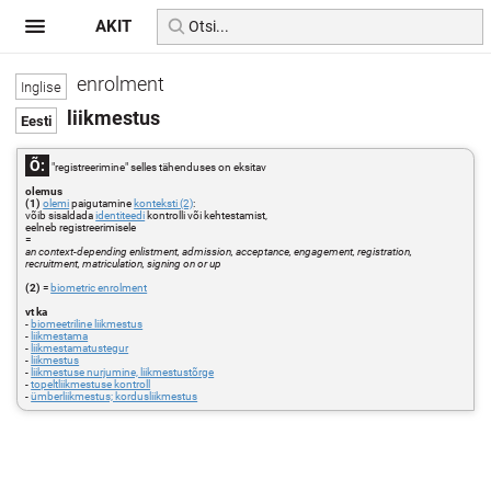
AKIT
enrolment
liikmestus
Õ:
"registreerimine" selles tähenduses on eksitav
olemus
(1)
olemi
paigutamine
konteksti (2)
:
võib sisaldada
identiteedi
kontrolli või kehtestamist,
eelneb registreerimisele
=
an context-depending enlistment, admission, acceptance, engagement, registration,
recruitment, matriculation, signing on or up
(2)
=
biometric enrolment
vt ka
-
biomeetriline liikmestus
-
liikmestama
-
liikmestamatustegur
-
liikmestus
-
liikmestuse nurjumine, liikmestustõrge
-
topeltliikmestuse kontroll
-
ümberliikmestus; kordusliikmestus