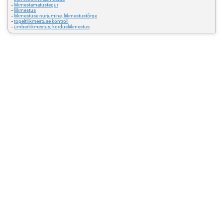
-
liikmestamatustegur
-
liikmestus
-
liikmestuse nurjumine, liikmestustõrge
-
topeltliikmestuse kontroll
-
ümberliikmestus; kordusliikmestus