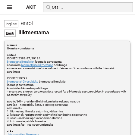
AKIT
enrol
liikmestama
olemus
liikmeks vormistama
näiteid
ISO/IEC 2382-37, 30124:
biomeetrialiikmekirjet
looma ja salvestama,
kooskõlas
biomeetrilise liikmestuse
poliitikaga
=
create and store a biometric enrolment data record in accordance with the biometric
enrolment
ISO/IEC 19792:
biomeetriahõivesubjekti
biomeetrialiikmekirjet
looma ja salvestama,
kooskõlas liikmestuspoliitikaga
=
create and store an enrolment data record for a biometric capture subject in accordance with
an enrolment policy
enroled bill
-- presidendile kinnitamiseks esitatud seadus
enrollee
-- nimestikku kantud isik; registreerunu
enrolment
--
1. liikmestus; liikmeks astumine; värbamine
2. kirjapanek; registreerimine; nimekirja kandmine; sissekanne
3. seaduseelnõu lõppvariandi koostamine
4. kohtumaterjalidele lisamine
enrolment fee
-- registreerumismaks
vt ka
-
biomeetriline liikmestus