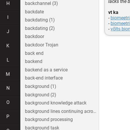
lacks the 
H
backchannel (3)
backdate
vt ka
I
-
biomeetri
backdating (1)
-
biomeetr
backdating (2)
-
võlts bio
J
backdoor
backdoor Trojan
K
back end
L
backend
backend as a service
M
back-end interface
background (1)
N
background (2)
O
background knowledge attack
background lines continuing across the image
P
background processing
background task