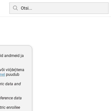
id andmeid ja
või vii(de)tena
mel
puudub
tric data and
eference data
ric enrollee