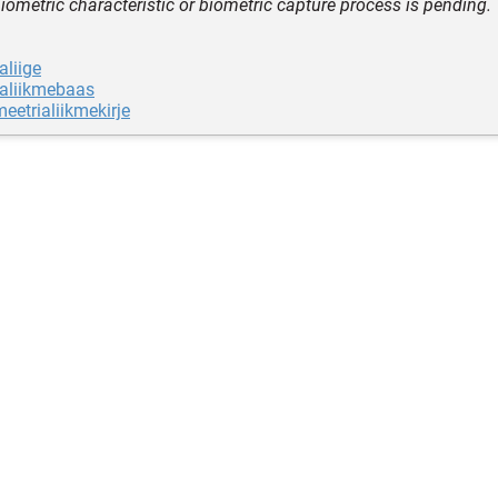
biometric characteristic or biometric capture process is pending.
aliige
ialiikmebaas
meetrialiikmekirje