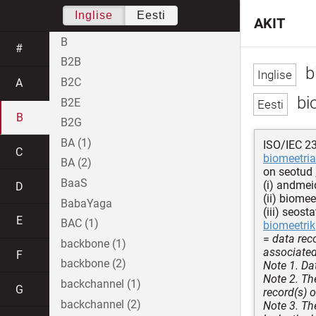
Inglise
Eesti
AKIT
B
#
B2B
b
B2C
A
bio
B2E
B
B2G
BA (1)
ISO/IEC 2
C
biomeetri
BA (2)
on seotud
BaaS
(i) andmei
D
(ii) biome
BabaYaga
(iii) seost
E
BAC (1)
biomeetrik
=
data rec
backbone (1)
associated 
F
backbone (2)
Note 1. Da
Note 2. Th
backchannel (1)
G
record(s) o
backchannel (2)
Note 3. Th