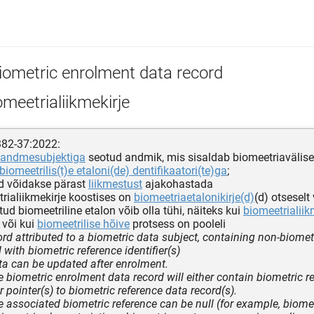
iometric enrolment data record
meetrialiikmekirje
382-37:2022:
aandmesubjektiga
seotud andmik, mis sisaldab biomeetriavälise
biomeetrilis(t)e etaloni(de) dentifikaatori(te)ga
;
d võidakse pärast
liikmestust
ajakohastada
etrialiikmekirje koostises on
biomeetriaetalonikirje(d)
(d) otseselt 
atud biomeetriline etalon võib olla tühi, näiteks kui
biomeetrialiik
või kui
biomeetrilise hõive
protsess on pooleli
ord attributed to a biometric data subject, containing non-biome
with biometric reference identifier(s)
ta can be updated after enrolment.
e biometric enrolment data record will either contain biometric r
r pointer(s) to biometric reference data record(s).
e associated biometric reference can be null (for example, biomet