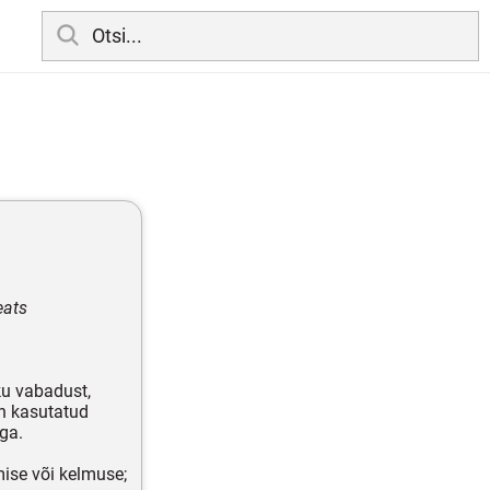
eats
ku vabadust,
on kasutatud
ega.
mise või kelmuse;