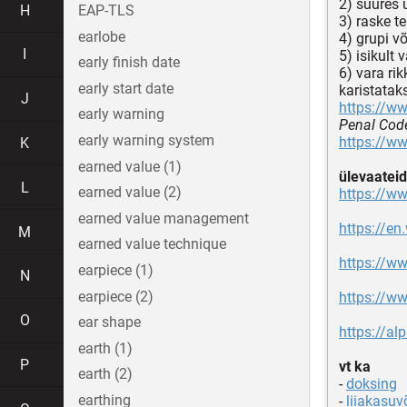
2) suures 
H
EAP-TLS
3) raske t
earlobe
4) grupi v
I
5) isikult
early finish date
6) vara ri
early start date
karistatak
J
https://ww
early warning
Penal Code
early warning system
https://ww
K
earned value (1)
ülevaateid
L
earned value (2)
https://ww
earned value management
https://en
M
earned value technique
https://ww
earpiece (1)
N
earpiece (2)
https://w
O
ear shape
https://al
earth (1)
P
vt ka
earth (2)
-
doksing
earthing
-
liiakasuv