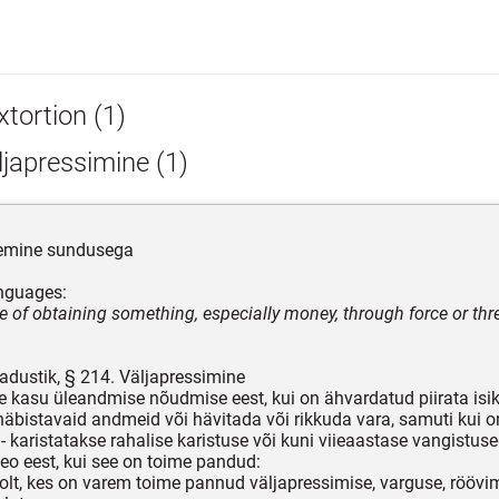
xtortion (1)
japressimine (1)
lemine sundusega
nguages:
ce of obtaining something, especially money, through force or thr
adustik, § 214. Väljapressimine
se kasu üleandmise nõudmise eest, kui on ähvardatud piirata isi
äbistavaid andmeid või hävitada või rikkuda vara, samuti kui 
 - karistatakse rahalise karistuse või kuni viieaastase vangistus
eo eest, kui see on toime pandud:
oolt, kes on varem toime pannud väljapressimise, varguse, röövi