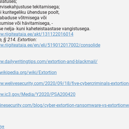
ulatuses;
ervisekahjustuse tekitamisega;
õi kuritegeliku ühenduse poolt,
 vabaduse võtmisega või
kkumise või hävitamisega, -
se nelja- kuni kaheteistaastase vangistusega.
w.riigiteataja.ee/akt/131122016014
, § 214. Extortion:
w.riigiteataja.ee/en/eli/519012017002/consolide
w.dailywritingtips.com/extortion-and-blackmail/
.wikipedia.org/wiki/Extortion
w.welivesecurity.com/2020/09/18/five-cybercriminals-extortio
ww.ic3.gov/Media/Y2020/PSA200420
pinesecurity.com/blog/cyber-extortion-ransomware-vs-extortionw
õtt