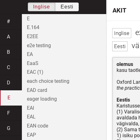
Inglise
Eesti
AKIT
E
#
E.164
e
E2EE
A
väl
e2e testing
B
EA
EaaS
olemus
C
kasu taot
EAC (1)
each choice testing
Oxford La
D
the practi
EAD card
E
eager loading
Eestis
Karistusse
EAI
(1) Varali
F
EAL
avaldada h
vägivalda,
EAN code
G
(2) Sama t
EAP
1) isiku p