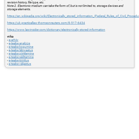
revision history, file type, etc.
Note 2. Electronic medium can take the form of, but is not limited to, storage devices and
storage elements.
https://en.wikipedia.org/wiki/Electronically_stored_information_(Federal_Rules_of_Civil_Procedu
https://uk.practicallaw.thomsonreuters.com/8-517-6434
https://www.lawinsider.com/dictionary/electronically-stored-information
vt ka
-
e-arhiiv
-
e-teabe analüüs
-
e-teabe kogumine
-
e-teabe läbivaatus
-
e-teabe piiritlemine
-
e-teabe säilitamine
-
e-teabe töötlus
-
e-teabe väljastus