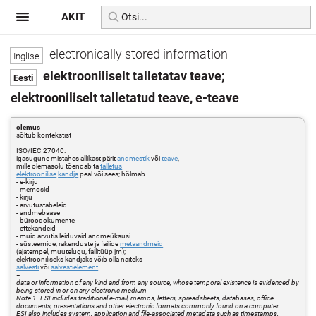
AKIT
electronically stored information
elektrooniliselt talletatav teave;
elektrooniliselt talletatud teave, e-teave
olemus
sõltub kontekstist
ISO/IEC 27040:
igasugune mistahes allikast pärit
andmestik
või
teave
,
mille olemasolu tõendab ta
talletus
elektroonilise
kandja
peal või sees; hõlmab
- e-kirju
- memosid
- kirju
- arvutustabeleid
- andmebaase
- büroodokumente
- ettekandeid
- muid arvutis leiduvaid andmeüksusi
- süsteemide, rakenduste ja failide
metaandmeid
(ajatempel, muutelugu, failitüüp jm);
elektrooniliseks kandjaks võib olla näiteks
salvesti
või
salvestielement
=
data or information of any kind and from any source, whose temporal existence is evidenced by
being stored in or on any electronic medium
Note 1. ESI includes traditional e-mail, memos, letters, spreadsheets, databases, office
documents, presentations and other electronic formats commonly found on a computer.
ESI also includes system, application and file-associated metadata such as timestamps,