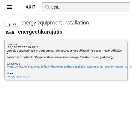
AKIT
energy equipment installation
energeetikarajatis
olemus
ISO/IEC TR 27019:2013:
energia genereerimise, muundamise, talletuse, edastuse või tarnimise seadmestik või käitis
=
equipment or plant for the generation, conversion, storage, transfer or supply of energy
turvalisus
https://www.ifri.org/sites/default/files/atoms/files/barichella_cybersecurity_energy_sector_2018
vt ka
-
energiavarustus