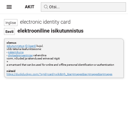
AKIT
electronic identity card
elektrooniline isikutunnistus
olemus
isikutunnistus
ID-kaardi
kujul,
võib täita ka lisafunktsioone:
-
pääsmikuna
-
digitaalsigneerimise
vahendina
vorm, nõuded ja rakendused erinevad riigiti
=
a smartcard that can be used for online and offline personal identification or authentication
näiteid
https://duckduckgo.com/?q=id+card+wiki&t=h_&iar=images&iax=images&ia=images