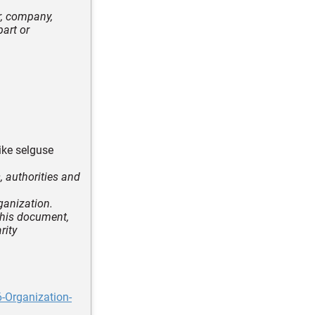
er, company,
part or
ike selguse
, authorities and
rganization.
 this document,
rity
-Organization-