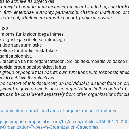
ps to achieve its objectives
oncept of organization includes, but is not limited to, sole-trad
, firm, enterprise, authority, partnership, charity or institution, or 
n thereof, whether incorporated or not, public or private.
7032:
ühm oma funktsioonidega inimesi
, õiguste ja suhete korraldusega
kide saavutamiseks
elles standardis eristatakse
rganisatsioonist.
ldiselt on ka riik organisatsioon. Selles dokumendis võidakse ri
delda organisatsioonidest lahus.
 group of people that has its own functions with responsibilities
ps to achieve its objectives
the context of this document, an individual is distinct from an o
 general, a government is also an organization. In the context of
s can be considered separately from other organizations for cla
w.lucidchart.com/blog/types-of-organizational-structures
ngagesupport.campuslabs.com/hc/en-us/articles/360001200206
s-Organization-Types-vs-Organization-Categories