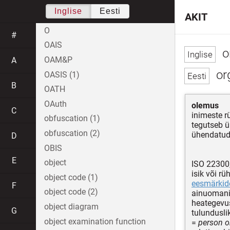
Inglise
Eesti
AKIT
O
#
OAIS
o
OAM&P
A
or
OASIS (1)
B
OATH
OAuth
olemus
C
inimeste r
obfuscation (1)
tegutseb ü
obfuscation (2)
ühendatud
D
OBIS
E
object
ISO 22300
isik või r
object code (1)
eesmärkid
F
object code (2)
ainuomanik
heategevu
object diagram
G
tulunduslik
object examination function
=
person or