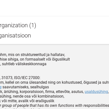
rganization (1)
ganisatsioon
ühm, mis on struktureeritud ja hallatav,
hise sihiga, on formaalselt või õiguslikult
, suhtleb väliskeskkonnaga
, 31073, ISO/IEC 27000:
ühm, kellel on oma ülesanded ning on kohustused, õigused ja su
e
saavutamiseks, sealhulgas
, äriühing, korporatsioon, firma, ettevõte, asutus,
usaldusühing
,
sühing, nende osa või kombinatsioon,
 või mitte, avalik või eraõiguslik
 group of people that has its own functions with responsibilities