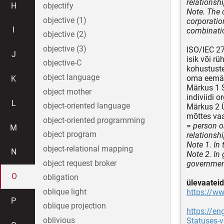
relationshi
H
objectify
Note. The c
objective (1)
corporation
I
combinatio
objective (2)
objective (3)
ISO/IEC 2
J
isik või r
objective-C
kohustuste
object language
oma eemär
K
Märkus 1 S
object mother
indiviidi o
L
object-oriented language
Märkus 2 Ü
mõttes vaa
object-oriented programming
=
person or
M
object program
relationshi
Note 1. In 
object-relational mapping
N
Note 2. In
object request broker
government
O
obligation
ülevaateid
oblique light
https://ww
P
oblique projection
https://e
oblivious
Statuses-v